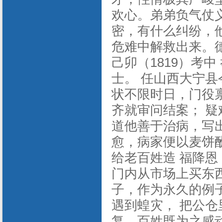
欢心。弟弟负气仗
密，有什么纠纷，
危难中解救出来。
己卯（1819）考
士。 任山西大宁县
状不限时日，门役
齐就审问结案； 
道他善于治病，写
愈，病家便以麦饼酬
给老百姓造 福降恩
门内从市场上买东
子，作为永久的例
遇到蝗灾， 把公仓
复。百姓既为之感