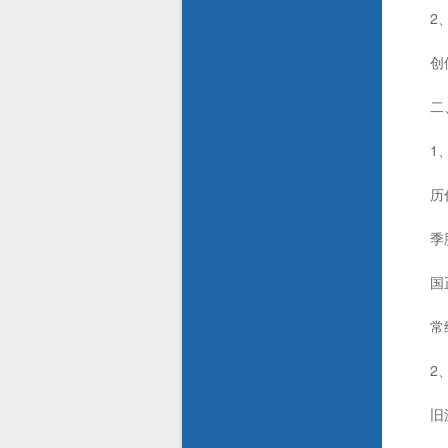
2
创修于
二、
1、
历代
季胜
国正
常绍
2、
旧