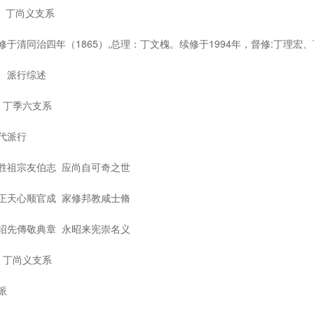
、
丁尚义支系
清同治四年（1865）,总理：丁文槐。续修于1994年，督修:丁理宏、
派行综述
丁季六支系
派行
祖宗友伯志 应尚自可奇之世
天心顺官成 家修邦教咸士脩
先傳敬典章 永昭来宪崇名义
丁尚义支系
派