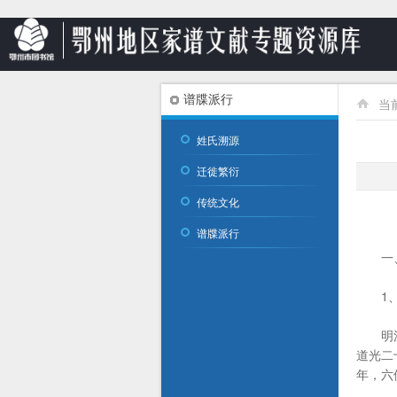
谱牒派行
当
姓氏溯源
迁徙繁衍
传统文化
谱牒派行
一、
1
明洪武
道光二
年，六