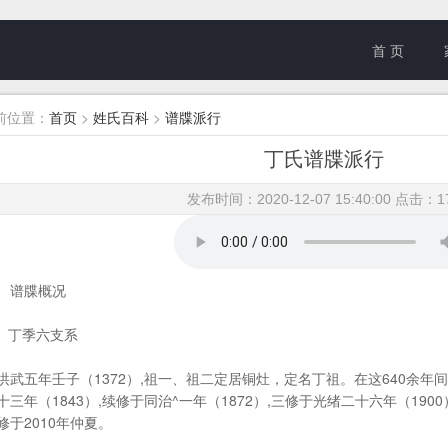
首 页
前位置：
首页
>
姓氏百科
>
谱牒派行
丁氏谱牒派行
发布时间：2020-12-07 15:40:00 点击：
1
谱牒概况
、
丁季六支系
五年壬子（1372）,祖一、祖二定居铜灶，定名丁祖。在这640余年
十三年（1843）,续修于同治^一年（1872）,三修于光绪二十六年（1900
修于2010年仲夏。