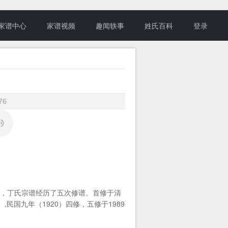
家谱中心
家谱视频
趣闻轶事
姓氏百科
登录
76
间，丁氏宗谱经历了五次修谱。首修于清
）,民国九年（1920）四修，五修于1989