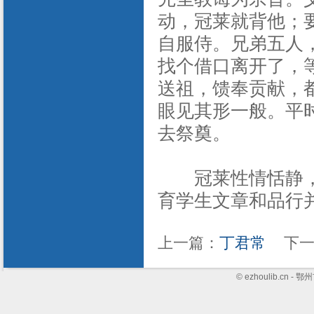
动，冠莱就背他；
自服侍。兄弟五人
找个借口离开了，
送祖，馈奉贡献，
眼见其形一般。平
去祭奠。
冠莱性情恬静，
育学生文章和品行
上一篇：
丁君常
下一
© ezhoulib.cn 