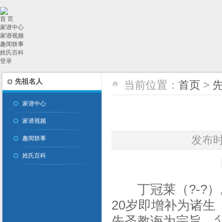
首 页
家谱中心
家谱视频
趣闻轶事
姓氏百科
登录
先祖名人
当前位置：
首页
>
家谱中心
家谱视频
发布时间
趣闻轶事
姓氏百科
丁冠莱（?-?）
20岁即增补为诸
先圣教诲为宗旨。