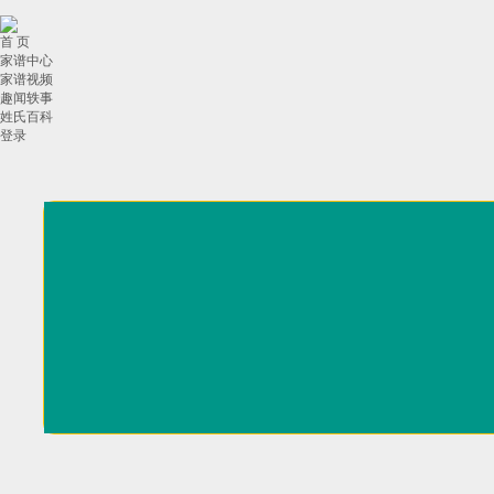
首 页
家谱中心
家谱视频
趣闻轶事
姓氏百科
登录